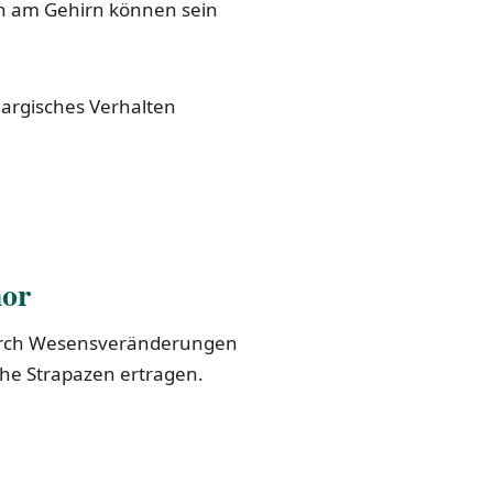
n am Gehirn können sein
argisches Verhalten
mor
durch Wesensveränderungen
che Strapazen ertragen.