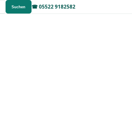
☎
05522 9182582
Suchen