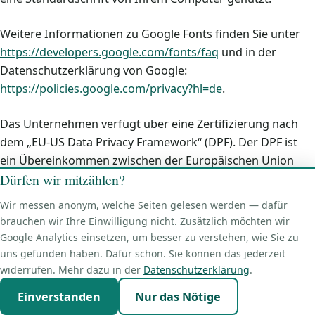
Weitere Informationen zu Google Fonts finden Sie unter
https://developers.google.com/fonts/faq
und in der
Datenschutzerklärung von Google:
https://policies.google.com/privacy?hl=de
.
Das Unternehmen verfügt über eine Zertifizierung nach
dem „EU-US Data Privacy Framework“ (DPF). Der DPF ist
ein Übereinkommen zwischen der Europäischen Union
Dürfen wir mitzählen?
und den USA, der die Einhaltung europäischer
Datenschutzstandards bei Datenverarbeitungen in den
Wir messen anonym, welche Seiten gelesen werden — dafür
USA gewährleisten soll. Jedes nach dem DPF zertifizierte
brauchen wir Ihre Einwilligung nicht. Zusätzlich möchten wir
Unternehmen verpflichtet sich, diese
Google Analytics einsetzen, um besser zu verstehen, wie Sie zu
Datenschutzstandards einzuhalten. Weitere
uns gefunden haben. Dafür schon. Sie können das jederzeit
Informationen hierzu erhalten Sie vom Anbieter unter
widerrufen. Mehr dazu in der
Datenschutzerklärung
.
folgendem Link:
Einverstanden
Nur das Nötige
Kostenlose Erstberatung
☎
https://www.dataprivacyframework.gov/participant/5780
.