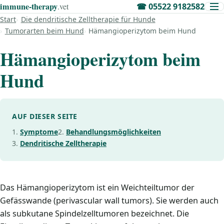
immune‑therapy
.vet
☎
05522 9182582
Start
Die dendritische Zelltherapie für Hunde
Tumorarten beim Hund
Hämangioperizytom beim Hund
Hämangioperizytom beim
Hund
AUF DIESER SEITE
Symptome
Behandlungsmöglichkeiten
Dendritische Zelltherapie
Das Hämangioperizytom ist ein Weichteiltumor der
Gefässwande (perivascular wall tumors). Sie werden auch
als subkutane Spindelzelltumoren bezeichnet. Die