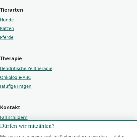
Tierarten
Hunde
Katzen
Pferde
Therapie
Dendritische Zelltherapie
Onkologie-ABC
Häufige Fragen
Kontakt
Fall schildern
Dürfen wir mitzählen?
Kontakt
Impressum
Wir messen anonym, welche Seiten gelesen werden — dafür