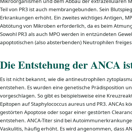
Mikroorganismen und dem Abbau der extrazellulären Matr
Teil von PR3 ist auch membrangebunden. Sein Blutspieg
Erkrankungen erhöht. Ein zweites wichtiges Antigen, MPO,
Abtötung von Mikroben erforderlich, da es beim Atmung
Sowohl PR3 als auch MPO werden in entzündeten Geweb
apoptotischen (also absterbenden) Neutrophilen freiges
Die Entstehung der ANCA is
Es ist nicht bekannt, wie die antineutrophilen zytoplasm
entstehen. Es wurden eine genetische Prädisposition u
vorgeschlagen. So gibt es beispielsweise eine Kreuzreakt
Epitopen auf Staphylococcus aureus und PR3. ANCAs kö
gestörten Apoptose oder sogar einer gestörten Clearan
entstehen. ANCA-Titer sind bei Autoimmunerkrankunge
Vaskulitis, häufig erhöht. Es wird angenommen, dass A