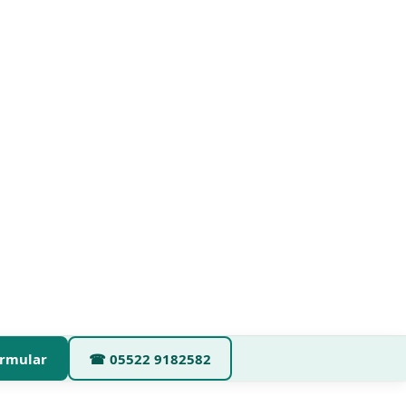
rmular
☎
05522 9182582