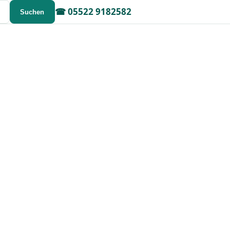
☎
05522 9182582
Suchen