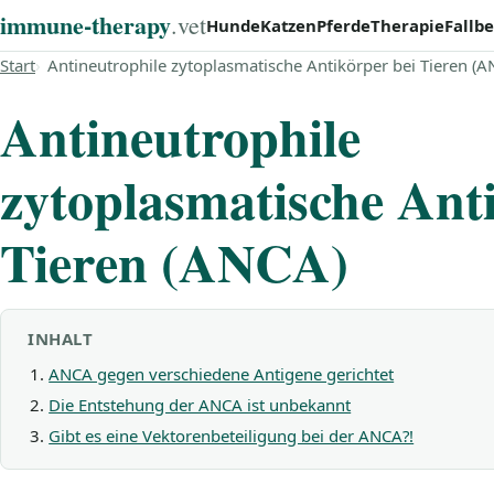
immune‑therapy
.vet
Hunde
Katzen
Pferde
Therapie
Fallbe
Start
Antineutrophile zytoplasmatische Antikörper bei Tieren (A
Antineutrophile
zytoplasmatische Ant
Tieren (ANCA)
INHALT
ANCA gegen verschiedene Antigene gerichtet
Die Entstehung der ANCA ist unbekannt
Gibt es eine Vektorenbeteiligung bei der ANCA?!