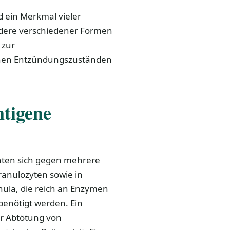
d ein Merkmal vieler
ere verschiedener Formen
 zur
denen Entzündungszuständen
tigene
chten sich gegen mehrere
ranulozyten sowie in
nula, die reich an Enzymen
benötigt werden. Ein
der Abtötung von