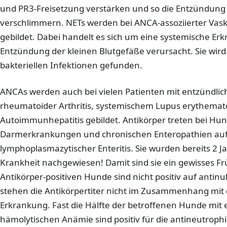
und PR3-Freisetzung verstärken und so die Entzündun
verschlimmern. NETs werden bei ANCA-assoziierter Vasku
gebildet. Dabei handelt es sich um eine systemische Erk
Entzündung der kleinen Blutgefäße verursacht. Sie wird
bakteriellen Infektionen gefunden.
ANCAs werden auch bei vielen Patienten mit entzündli
rheumatoider Arthritis, systemischem Lupus erythema
Autoimmunhepatitis gebildet. Antikörper treten bei Hu
Darmerkrankungen und chronischen Enteropathien auf,
lymphoplasmazytischer Enteritis. Sie wurden bereits 2 J
Krankheit nachgewiesen! Damit sind sie ein gewisses F
Antikörper-positiven Hunde sind nicht positiv auf antinu
stehen die Antikörpertiter nicht im Zusammenhang mi
Erkrankung. Fast die Hälfte der betroffenen Hunde mi
hämolytischen Anämie sind positiv für die antineutroph