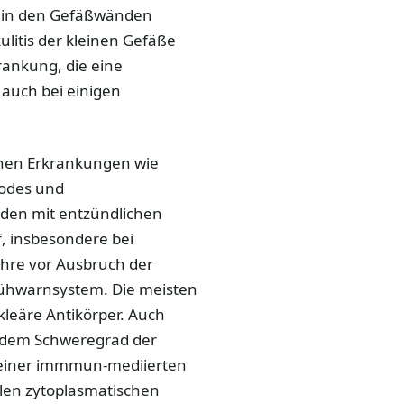
g in den Gefäßwänden
litis der kleinen Gefäße
rankung, die eine
 auch bei einigen
chen Erkrankungen wie
todes und
nden mit entzündlichen
 insbesondere bei
ahre vor Ausbruch der
rühwarnsystem. Die meisten
kleäre Antikörper. Auch
t dem Schweregrad der
t einer immmun-mediierten
ilen zytoplasmatischen