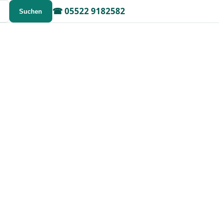
☎
05522 9182582
Suchen