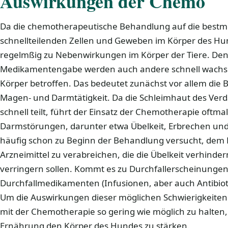
Auswirkungen der Chemo
Da die chemotherapeutische Behandlung auf die bestm
schnellteilenden Zellen und Geweben im Körper des Hun
regelmßig zu Nebenwirkungen im Körper der Tiere. Den
Medikamentengabe werden auch andere schnell wachs
Körper betroffen. Das bedeutet zunächst vor allem die 
Magen- und Darmtätigkeit. Da die Schleimhaut des Verd
schnell teilt, führt der Einsatz der Chemotherapie oftma
Darmstörungen, darunter etwa Übelkeit, Erbrechen und 
häufig schon zu Beginn der Behandlung versucht, de
Arzneimittel zu verabreichen, die die Übelkeit verhinde
verringern sollen. Kommt es zu Durchfallerscheinungen
Durchfallmedikamenten (Infusionen, aber auch Antibiot
Um die Auswirkungen dieser möglichen Schwierigkeite
mit der Chemotherapie so gering wie möglich zu halten, g
Ernährung den Körper des Hundes zu stärken.