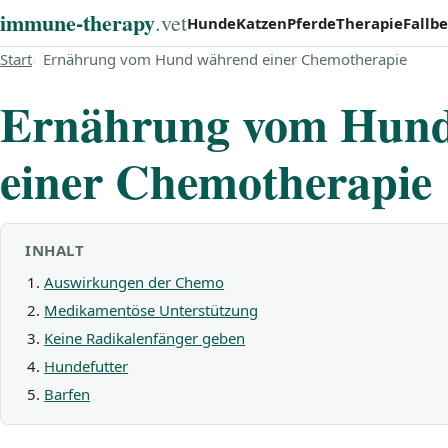
immune‑therapy
.vet
Hunde
Katzen
Pferde
Therapie
Fallbe
Start
Ernährung vom Hund während einer Chemotherapie
Ernährung vom Hun
einer Chemotherapie
INHALT
Auswirkungen der Chemo
Medikamentöse Unterstützung
Keine Radikalenfänger geben
Hundefutter
Barfen