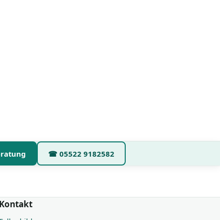
eratung
☎
05522 9182582
Kontakt