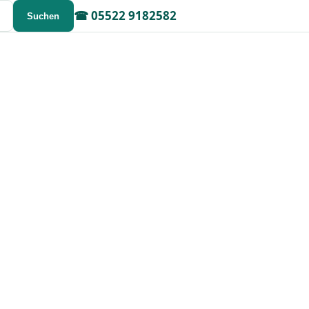
☎
05522 9182582
Suchen