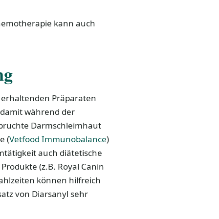
 Chemotherapie kann auch
ng
d erhaltenden Präparaten
m damit während der
nspruchte Darmschleimhaut
e (
Vetfood Immunobalance
)
mtätigkeit auch diätetische
dukte (z.B. Royal Canin
Mahlzeiten können hilfreich
atz von Diarsanyl sehr