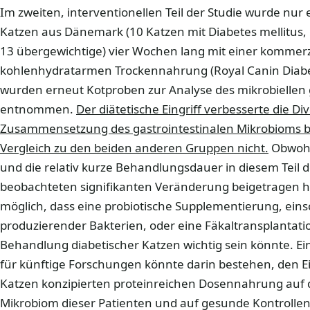
Im zweiten, interventionellen Teil der Studie wurde nur
Katzen aus Dänemark (10 Katzen mit Diabetes mellitus
13 übergewichtige) vier Wochen lang mit einer kommerz
kohlenhydratarmen Trockennahrung (Royal Canin Diabeti
wurden erneut Kotproben zur Analyse des mikrobiellen 
entnommen.
Der diätetische Eingriff verbesserte die Div
Zusammensetzung des gastrointestinalen Mikrobioms b
Vergleich zu den beiden anderen Gruppen nicht.
Obwohl
und die relativ kurze Behandlungsdauer in diesem Teil 
beobachteten signifikanten Veränderung beigetragen h
möglich, dass eine probiotische Supplementierung, einsc
produzierender Bakterien, oder eine Fäkaltransplantati
Behandlung diabetischer Katzen wichtig sein könnte. Ei
für künftige Forschungen könnte darin bestehen, den Ein
Katzen konzipierten proteinreichen Dosennahrung auf d
Mikrobiom dieser Patienten und auf gesunde Kontrolle