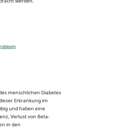
ebracht werden.
krobiom
ll des menschlichen Diabetes
 dieser Erkrankung im
leibig und haben eine
tenz, Verlust von Beta-
en in den