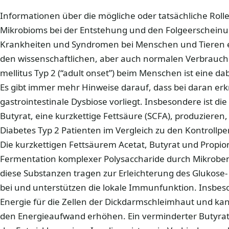
Informationen über die mögliche oder tatsächliche Rol
Mikrobioms bei der Entstehung und den Folgeerscheinu
Krankheiten und Syndromen bei Menschen und Tieren er
den wissenschaftlichen, aber auch normalen Verbrauch
mellitus Typ 2 (“adult onset”) beim Menschen ist eine da
Es gibt immer mehr Hinweise darauf, dass bei daran er
gastrointestinale Dysbiose vorliegt. Insbesondere ist die
Butyrat, eine kurzkettige Fettsäure (SCFA), produziere
Diabetes Typ 2 Patienten im Vergleich zu den Kontroll
Die kurzkettigen Fettsäurem Acetat, Butyrat und Propi
Fermentation komplexer Polysaccharide durch Mikroben
diese Substanzen tragen zur Erleichterung des Glukose-
bei und unterstützen die lokale Immunfunktion. Insbeso
Energie für die Zellen der Dickdarmschleimhaut und kann
den Energieaufwand erhöhen. Ein verminderter Butyrats