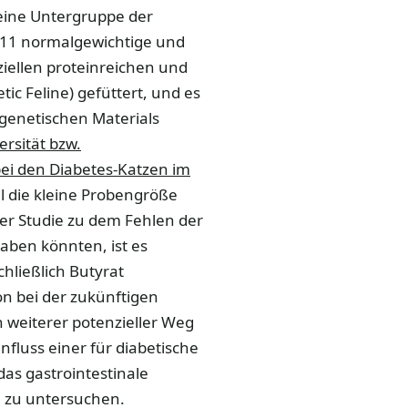
 eine Untergruppe der
, 11 normalgewichtige und
iellen proteinreichen und
c Feline) gefüttert, und es
genetischen Materials
ersität bzw.
ei den Diabetes-Katzen im
 die kleine Probengröße
der Studie zu dem Fehlen der
aben könnten, ist es
hließlich Butyrat
on bei der zukünftigen
n weiterer potenzieller Weg
fluss einer für diabetische
as gastrointestinale
n zu untersuchen.