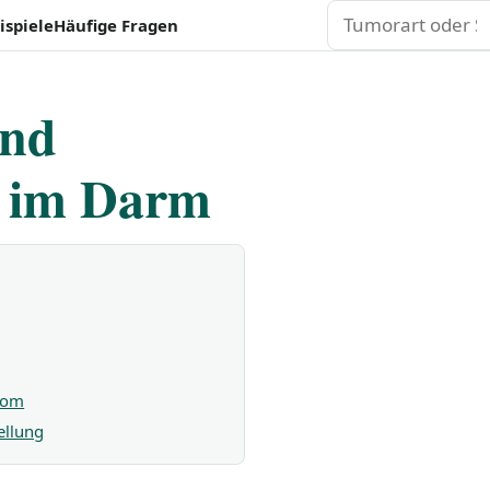
Suchen
ispiele
Häufige Fragen
und
ät im Darm
biom
ellung