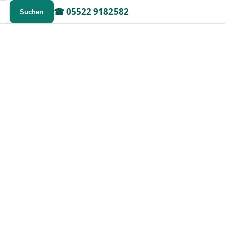
☎
05522 9182582
Suchen