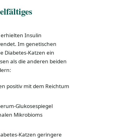
lfältiges
 erhielten Insulin
wendet. Im genetischen
ie Diabetes-Katzen ein
esen als die anderen beiden
dern:
en positiv mit dem Reichtum
Serum-Glukosespiegel
inalen Mikrobioms
iabetes-Katzen geringere