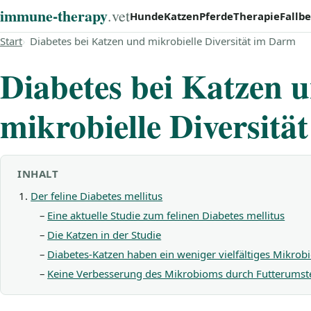
immune‑therapy
.vet
Hunde
Katzen
Pferde
Therapie
Fallbe
Start
Diabetes bei Katzen und mikrobielle Diversität im Darm
Diabetes bei Katzen 
mikrobielle Diversit
INHALT
Der feline Diabetes mellitus
Eine aktuelle Studie zum felinen Diabetes mellitus
Die Katzen in der Studie
Diabetes-Katzen haben ein weniger vielfältiges Mikro
Keine Verbesserung des Mikrobioms durch Futterumst