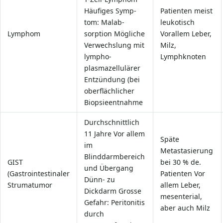
Häufiges Symp-
Patienten meist
tom: Malab-
leukotisch
Lymphom
sorption Mögliche
Vorallem Leber,
Verwechslung mit
Milz,
lympho-
Lymphknoten
plasmazellulärer
Entzündung (bei
oberflächlicher
Biopsieentnahme
Durchschnittlich
11 Jahre Vor allem
Späte
im
Metastasierung
Blinddarmbereich
GIST
bei 30 % de.
und Übergang
(Gastrointestinaler
Patienten Vor
Dünn- zu
Strumatumor
allem Leber,
Dickdarm Grosse
mesenterial,
Gefahr: Peritonitis
aber auch Milz
durch