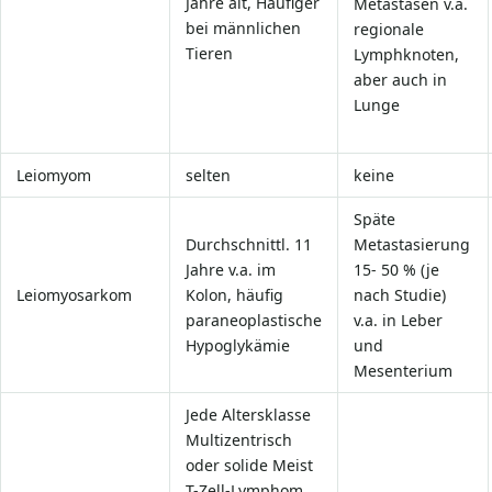
Jahre alt, Häufiger
Metastasen v.a.
bei männlichen
regionale
Tieren
Lymphknoten,
aber auch in
Lunge
Leiomyom
selten
keine
Späte
Durchschnittl. 11
Metastasierung
Jahre v.a. im
15- 50 % (je
Leiomyosarkom
Kolon, häufig
nach Studie)
paraneoplastische
v.a. in Leber
Hypoglykämie
und
Mesenterium
Jede Altersklasse
Multizentrisch
oder solide Meist
T-Zell-Lymphom