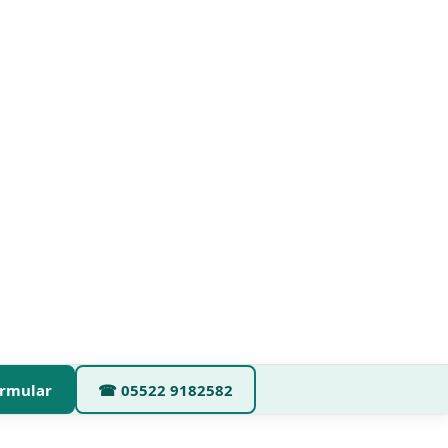
rmular
☎
05522 9182582