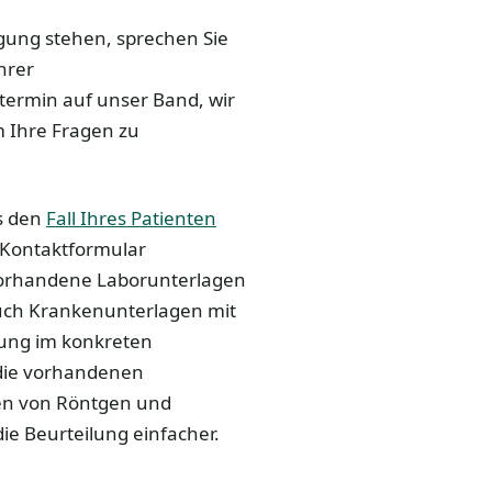
ügung stehen, sprechen Sie
hrer
rmin auf unser Band, wir
m Ihre Fragen zu
ns den
Fall Ihres Patienten
 Kontaktformular
 vorhandene Laborunterlagen
uch Krankenunterlagen mit
tung im konkreten
e die vorhandenen
en von Röntgen und
die Beurteilung einfacher.