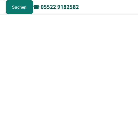
☎
05522 9182582
Suchen