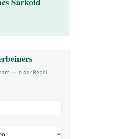
ines Sarkoid
erbeiners
Team — in der Regel