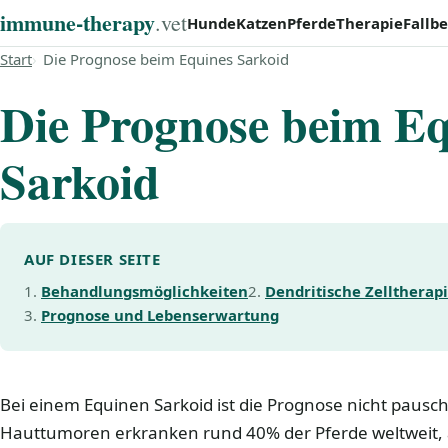
immune‑therapy
.vet
Hunde
Katzen
Pferde
Therapie
Fallbe
Start
Die Prognose beim Equines Sarkoid
Die Prognose beim Eq
Sarkoid
AUF DIESER SEITE
Behandlungsmöglichkeiten
Dendritische Zelltherap
Prognose und Lebenserwartung
Bei einem Equinen Sarkoid ist die Prognose nicht pausc
Hauttumoren erkranken rund 40% der Pferde weltweit, al