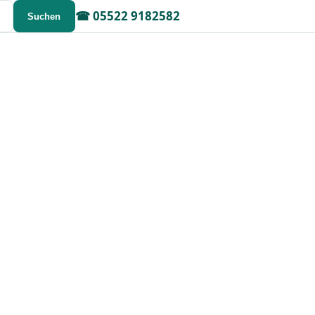
☎
05522 9182582
Suchen