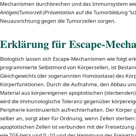
Mechanismen durchbrechen und das Immunsystem wi
Antigen(Tumorzell-)Präsentation
auf die Tumorbildung “sc
Neuausrichtung gegen die Tumorzellen sorgen.
Erklärung für Escape-Mech
Biologisch lassen sich Escape-Mechanismen wie folgt er
programmierte Selbstmord von Körperzellen, ist Bestand
Gleichgewichts (der sogenannten Homöostase) des Kör
Körperfunktionen. Durch die Aufnahme, den Abbau und
Material aus körpereigenen apoptotischen (sterbenden)
wird die immunologische Toleranz gegenüber körperei
Peripherie kontinuierlich aufrechterhalten. Der Körper g
selber an, sorgt aber für Ordnung, wenn Zellen sterben
apoptotischen Zellen ist verbunden mit der Freisetzung 
wie TGF-beta und IL-10 und der Hemmung der Freisetzu