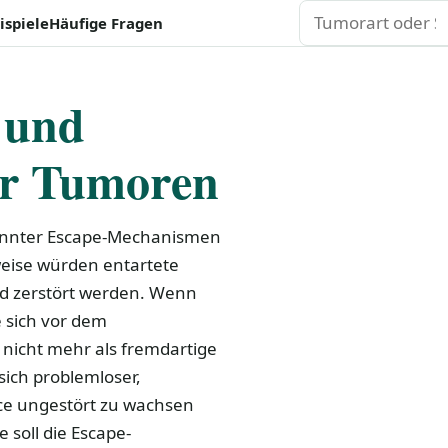
Suchen
ispiele
Häufige Fragen
 und
er Tumoren
enannter Escape-Mechanismen
eise würden entartete
 zerstört werden. Wenn
 sich vor dem
o nicht mehr als fremdartige
ch problemloser,
ce ungestört zu wachsen
 soll die Escape-