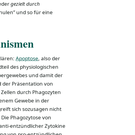
eder
gezielt durch
hulen” und so für eine
anismen
klären:
Apoptose
, also der
teil des physiologischen
pergewebes und damit der
 der Präsentation von
 Zellen durch Phagozyten
genem Gewebe in der
reift sich sozusagen nicht
: Die Phagozytose von
anti-entzündlicher Zytokine
ng von pro-entzündlichen