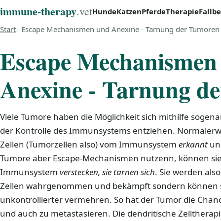
immune‑therapy
.vet
Hunde
Katzen
Pferde
Therapie
Fallbe
Start
Escape Mechanismen und Anexine - Tarnung der Tumoren
Escape Mechanismen
Anexine - Tarnung d
Viele Tumore haben die Möglichkeit sich mithilfe sog
der Kontrolle des Immunsystems entziehen. Normalerw
Zellen (Tumorzellen also) vom Immunsystem
erkannt
und
Tumore aber Escape-Mechanismen nutzenn, können sie
Immunsystem
verstecken, sie tarnen sich
. Sie werden als
Zellen wahrgenommen und bekämpft sondern können si
unkontrollierter vermehren. So hat der Tumor die Chan
und auch zu metastasieren. Die dendritische Zelltherapie