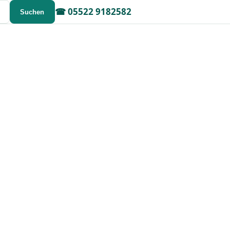
☎
05522 9182582
Suchen