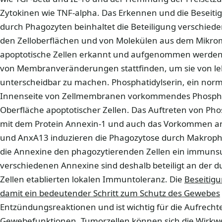
Zytokinen wie TNF-alpha. Das Erkennen und die Beseitig
durch Phagozyten beinhaltet die Beteiligung verschie
den Zelloberflächen und von Molekülen aus dem Mikromi
apoptotische Zellen erkannt und aufgenommen werden
von Membranveränderungen stattfinden, um sie von le
unterscheidbar zu machen. Phosphatidylserin, ein norm
Innenseite von Zellmembranen vorkommendes Phospholi
Oberfläche apoptotischer Zellen. Das Auftreten von P
mit dem Protein Annexin-1 und auch das Vorkommen a
und AnxA13 induzieren die Phagozytose durch Makrophag
die Annexine den phagozytierenden Zellen ein immunsu
verschiedenen Annexine sind deshalb beteiligt an der d
Zellen etablierten lokalen Immuntoleranz. Die
Beseitigu
damit ein bedeutender Schritt zum Schutz des Gewebes
Entzündungsreaktionen und ist wichtig für die Aufrech
Gewebefunktionen. Tumorzellen können sich die Wirkwe