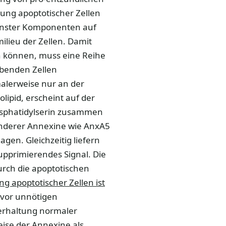
ung apoptotischer Zellen
denster Komponenten auf
lieu der Zellen. Damit
 können, muss eine Reihe
benden Zellen
alerweise nur an der
pid, erscheint auf der
hosphatidylserin zusammen
nderer Annexine wie AnxA5
en. Gleichzeitig liefern
pprimierendes Signal. Die
urch die apoptotischen
ng apoptotischer Zellen ist
vor unnötigen
terhaltung normaler
ise der Annexine als