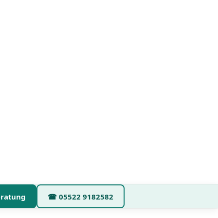
eratung
☎
05522 9182582