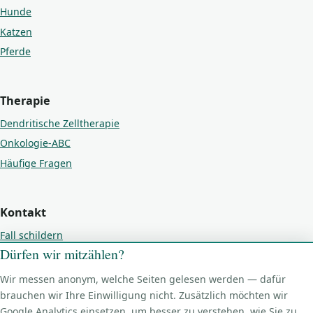
Hunde
Katzen
Pferde
Therapie
Dendritische Zelltherapie
Onkologie-ABC
Häufige Fragen
Kontakt
Fall schildern
Dürfen wir mitzählen?
Kontakt
Impressum
Wir messen anonym, welche Seiten gelesen werden — dafür
Datenschutz
brauchen wir Ihre Einwilligung nicht. Zusätzlich möchten wir
Google Analytics einsetzen, um besser zu verstehen, wie Sie zu