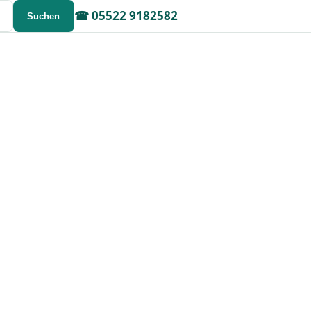
☎
05522 9182582
Suchen