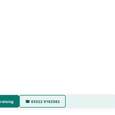
eratung
☎
05522 9182582