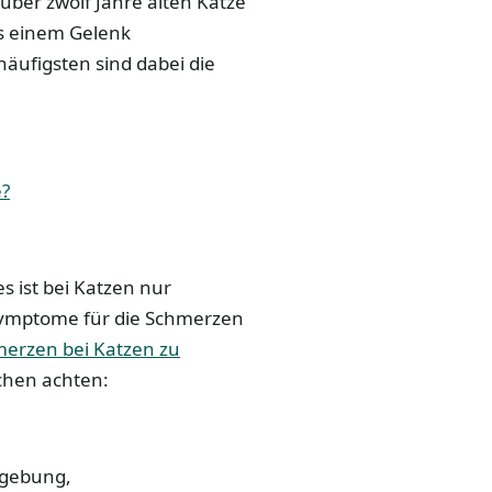
r über zwölf Jahre alten Katze
s einem Gelenk
ufigsten sind dabei die
e?
 ist bei Katzen nur
Symptome für die Schmerzen
erzen bei Katzen zu
ichen achten:
mgebung,