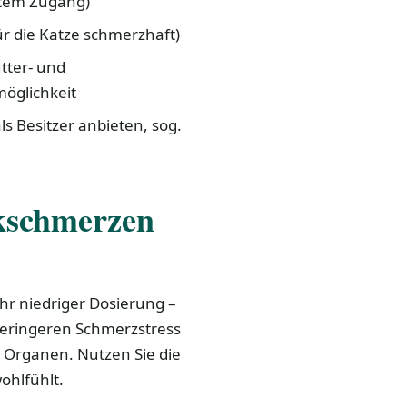
htem Zugang)
ür die Katze schmerzhaft)
tter- und
möglichkeit
ls Besitzer anbieten, sog.
nkschmerzen
ehr niedriger Dosierung –
eringeren Schmerzstress
 Organen. Nutzen Sie die
ohlfühlt.