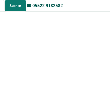
☎
05522 9182582
Suchen