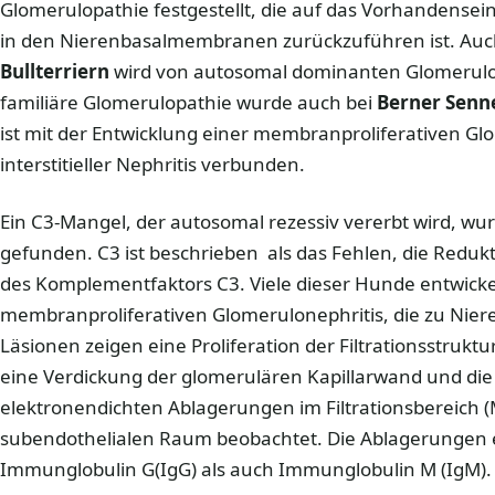
Glomerulopathie festgestellt, die auf das Vorhandense
in den Nierenbasalmembranen zurückzuführen ist. Auc
Bullterriern
wird von autosomal dominanten Glomerulop
familiäre Glomerulopathie wurde auch bei
Berner Sen
ist mit der Entwicklung einer membranproliferativen Gl
interstitieller Nephritis verbunden.
Ein C3-Mangel, der autosomal rezessiv vererbt wird, w
gefunden. C3 ist beschrieben als das Fehlen, die Reduk
des Komplementfaktors C3. Viele dieser Hunde entwicke
membranproliferativen Glomerulonephritis, die zu Nier
Läsionen zeigen eine Proliferation der Filtrationsstruktu
eine Verdickung der glomerulären Kapillarwand und di
elektronendichten Ablagerungen im Filtrationsbereich
subendothelialen Raum beobachtet. Die Ablagerungen 
Immunglobulin G(IgG) als auch Immunglobulin M (IgM).