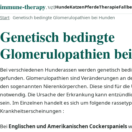
immune‑therapy
.vet
Hunde
Katzen
Pferde
Therapie
Fallbe
Start
Genetisch bedingte Glomerulopathien bei Hunden
Genetisch bedingte
Glomerulopathien be
Bei verschiedenen Hunderassen werden genetisch bed
gefunden. Glomerulopathien sind Veränderungen an den
den sogenannten Nierenkörperchen. Diese sind für die Ul
notwendig. Die Ursache der Erkrankung kann entzündlic
sein. Im Einzelnen handelt es sich um folgende rassetyp
Krankheitserscheinungen :
Bei
Englischen und Amerikanischen Cockerspaniels
wu