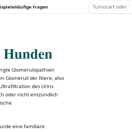
Suchen
ispiele
Häufige Fragen
i Hunden
ingte Glomerulopathien
 Glomeruli der Niere, also
trafiltration des Urins
h oder nicht entzündlich
ische
rde eine familiäre