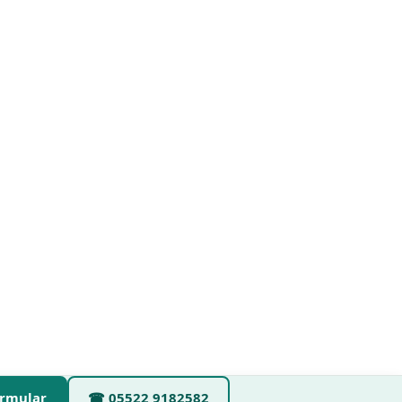
rmular
☎
05522 9182582