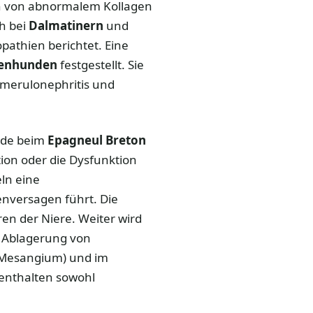
in von abnormalem Kollagen
h bei
Dalmatinern
und
athien berichtet. Eine
nenhunden
festgestellt. Sie
omerulonephritis und
urde beim
Epagneul Breton
tion oder die Dysfunktion
ln eine
enversagen führt. Die
ren der Niere. Weiter wird
e Ablagerung von
 (Mesangium) und im
enthalten sowohl