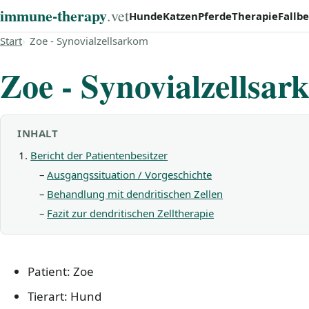
immune‑therapy
.vet
Hunde
Katzen
Pferde
Therapie
Fallbe
Start
Zoe - Synovialzellsarkom
Zoe - Synovialzellsar
INHALT
Bericht der Patientenbesitzer
Ausgangssituation / Vorgeschichte
Behandlung mit dendritischen Zellen
Fazit zur dendritischen Zelltherapie
Patient: Zoe
Tierart: Hund