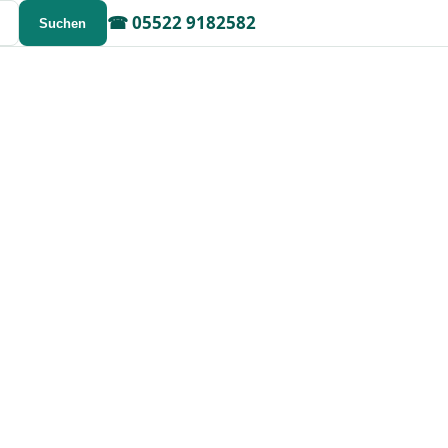
☎
05522 9182582
Suchen