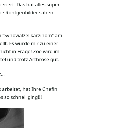
riert. Das hat alles super
die Röntgenbilder sahen
in “Synovialzellkarzinom” am
llt. Es wurde mir zu einer
icht in Frage! Zoe wird im
el und trotz Arthrose gut.
t…
 arbeitet, hat Ihre Chefin
 so schnell ging!!!