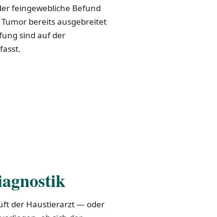
 der feingewebliche Befund
r Tumor bereits ausgebreitet
fung sind auf der
asst.
iagnostik
üft der Haustierarzt — oder