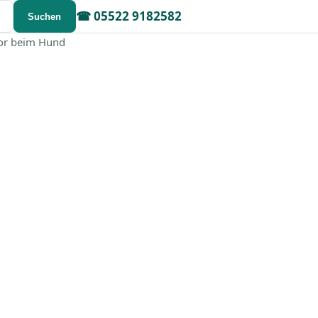
☎
05522 9182582
Suchen
or beim Hund