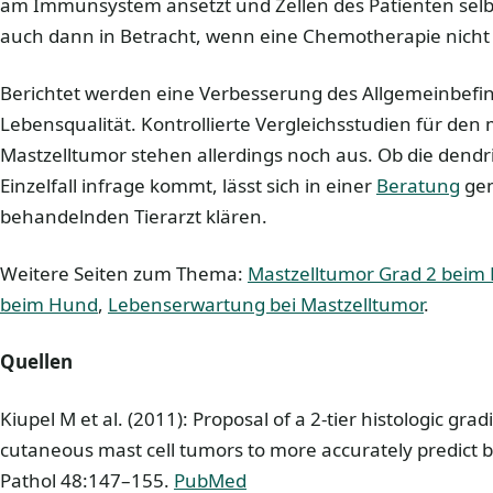
am Immunsystem ansetzt und Zellen des Patienten selb
auch dann in Betracht, wenn eine Chemotherapie nicht
Berichtet werden eine Verbesserung des Allgemeinbefi
Lebensqualität. Kontrollierte Vergleichsstudien für den
Mastzelltumor stehen allerdings noch aus. Ob die dendri
Einzelfall infrage kommt, lässt sich in einer
Beratung
gem
behandelnden Tierarzt klären.
Weitere Seiten zum Thema:
Mastzelltumor Grad 2 beim
beim Hund
,
Lebenserwartung bei Mastzelltumor
.
Quellen
Kiupel M et al. (2011): Proposal of a 2-tier histologic gra
cutaneous mast cell tumors to more accurately predict bi
Pathol 48:147–155.
PubMed