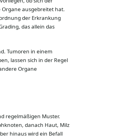
vorliegen, ob sich der
Organe ausgebreitet hat.
inordnung der Erkrankung
rading, das allein das
end. Tumoren in einem
n, lassen sich in der Regel
f andere Organe
nd regelmäßigen Muster.
phknoten, danach Haut, Milz
ber hinaus wird ein Befall