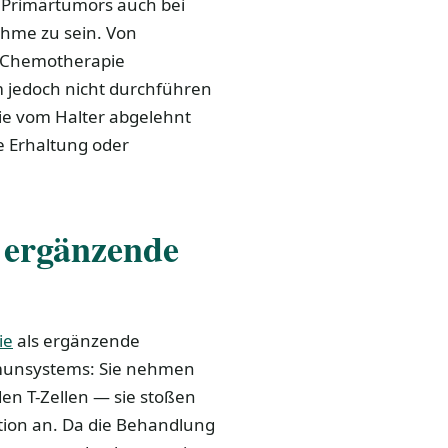
s Primärtumors auch bei
ahme zu sein. Von
ne Chemotherapie
m jedoch nicht durchführen
sie vom Halter abgelehnt
e Erhaltung oder
s ergänzende
ie
als ergänzende
mmunsystems: Sie nehmen
en T-Zellen — sie stoßen
tion an. Da die Behandlung