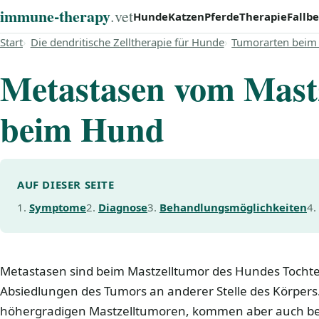
immune‑therapy
.vet
Hunde
Katzen
Pferde
Therapie
Fallbe
Start
Die dendritische Zelltherapie für Hunde
Tumorarten beim
Metastasen vom Mast
beim Hund
AUF DIESER SEITE
Symptome
Diagnose
Behandlungsmöglichkeiten
Metastasen sind beim Mastzelltumor des Hundes Tochte
Absiedlungen des Tumors an anderer Stelle des Körpers.
höhergradigen Mastzelltumoren, kommen aber auch be