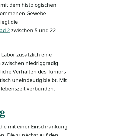
 mit dem histologischen
ntnommenen Gewebe
iegt die
ad 2
zwischen 5 und 22
Labor zusätzlich eine
h zwischen niedriggradig
hliche Verhalten des Tumors
sch uneindeutig bleibt. Mit
rlebenszeit verbunden.
g
die mit einer Einschränkung
n. Die zunächst auf den