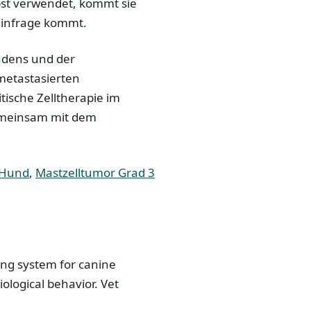
st verwendet, kommt sie
 infrage kommt.
ndens und der
 metastasierten
tische Zelltherapie im
einsam mit dem
 Hund
,
Mastzelltumor Grad 3
ding system for canine
ological behavior. Vet