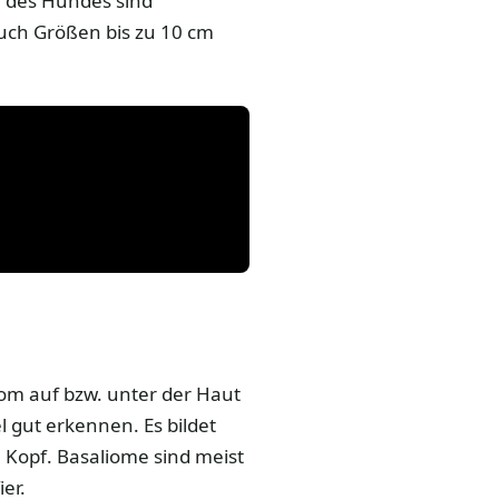
 des Hundes sind
uch Größen bis zu 10 cm
iom auf bzw. unter der Haut
 gut erkennen. Es bildet
 Kopf. Basaliome sind meist
er.