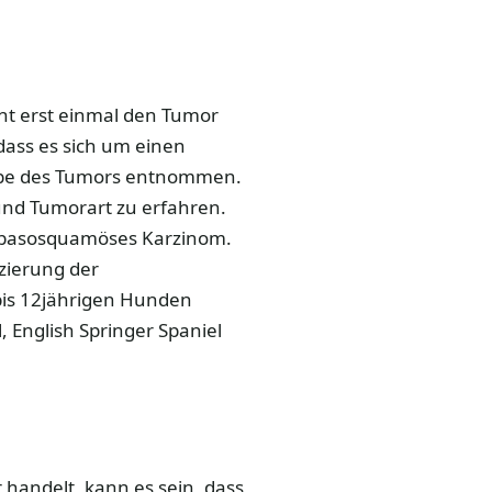
cht erst einmal den Tumor
dass es sich um einen
robe des Tumors entnommen.
und Tumorart zu erfahren.
te basosquamöses Karzinom.
nzierung der
 bis 12jährigen Hunden
 English Springer Spaniel
handelt, kann es sein, dass