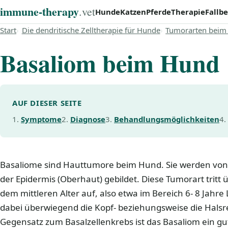
immune‑therapy
.vet
Hunde
Katzen
Pferde
Therapie
Fallbe
Start
Die dendritische Zelltherapie für Hunde
Tumorarten beim
Basaliom beim Hund
AUF DIESER SEITE
Symptome
Diagnose
Behandlungsmöglichkeiten
Basaliome sind Hauttumore beim Hund. Sie werden von
der Epidermis (Oberhaut) gebildet. Diese Tumorart trit
dem mittleren Alter auf, also etwa im Bereich 6- 8 Jahre 
dabei überwiegend die Kopf- beziehungsweise die Halsre
Gegensatz zum Basalzellenkrebs ist das Basaliom ein gut