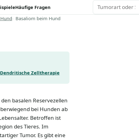
Suchen
ispiele
Häufige Fragen
 Hund
Basaliom beim Hund
Dendritische Zelltherapie
 den basalen Reservezellen
t überwiegend bei Hunden ab
Lebensalter. Betroffen ist
gion des Tieres. Im
artiger Tumor. Es gibt eine