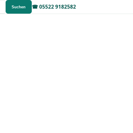
☎
05522 9182582
Suchen