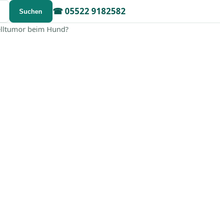
☎
05522 9182582
Suchen
elltumor beim Hund?