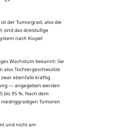
ist der Tumorgrad, also die
 sind das dreistufige
 System nach Kiupel
tiges Wachstum bekannt: Sie
n also Tochtergeschwülste
war ebenfalls kräftig
erung — angegeben werden
5 bis 95 %. Nach dem
ei niedriggradigen Tumoren
mt und nicht am