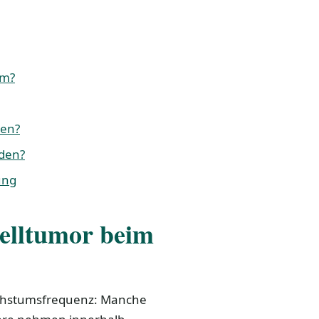
um?
den?
rden?
ung
zelltumor beim
achstumsfrequenz: Manche