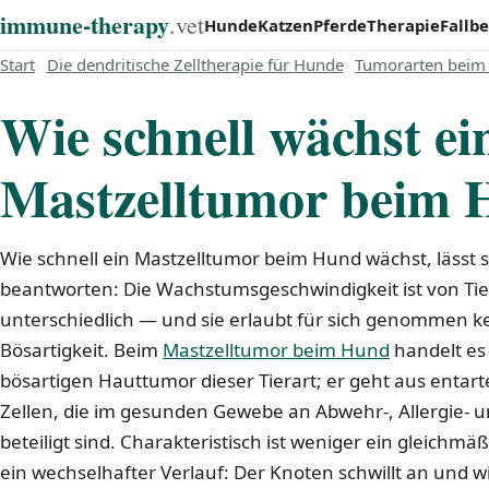
immune‑therapy
.vet
Hunde
Katzen
Pferde
Therapie
Fallbe
Start
Die dendritische Zelltherapie für Hunde
Tumorarten beim
Wie schnell wächst ei
Mastzelltumor beim
Wie schnell ein Mastzelltumor beim Hund wächst, lässt s
beantworten: Die Wachstumsgeschwindigkeit ist von Tier
unterschiedlich — und sie erlaubt für sich genommen k
Bösartigkeit. Beim
Mastzelltumor beim Hund
handelt es
bösartigen Hauttumor dieser Tierart; er geht aus entar
Zellen, die im gesunden Gewebe an Abwehr-, Allergie-
beteiligt sind. Charakteristisch ist weniger ein gleichm
ein wechselhafter Verlauf: Der Knoten schwillt an und w