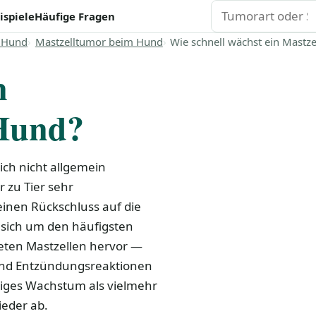
Suchen
ispiele
Häufige Fragen
 Hund
Mastzelltumor beim Hund
Wie schnell wächst ein Mastz
n
 Hund?
ich nicht allgemein
 zu Tier sehr
einen Rückschluss auf die
 sich um den häufigsten
teten Mastzellen hervor —
 und Entzündungsreaktionen
äßiges Wachstum als vielmehr
ieder ab.