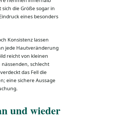
ere nehmen innerhalb
sich die Größe sogar in
 Eindruck eines besonders
ch Konsistenz lassen
kann jede Hautveränderung
ld reicht von kleinen
u nässenden, schlecht
erdeckt das Fell die
en; eine sichere Aussage
suchung.
an und wieder