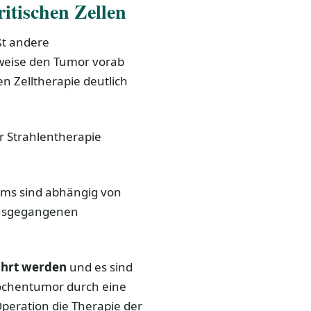
itischen Zellen
ßt andere
eise den Tumor vorab
en Zelltherapie deutlich
 Strahlentherapie
ms sind abhängig von
rausgegangenen
ührt werden
und es sind
ochentumor durch eine
Operation die Therapie der