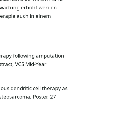
rwartung erhöht werden.
erapie auch in einem
herapy following amputation
tract, VCS Mid-Year
ous dendritic cell therapy as
osteosarcoma, Poster, 27