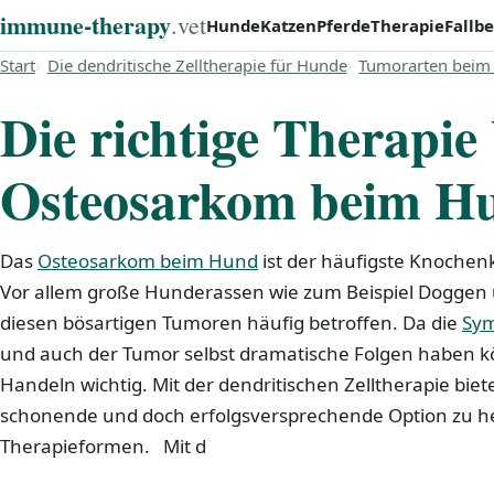
immune‑therapy
.vet
Hunde
Katzen
Pferde
Therapie
Fallbe
Start
Die dendritische Zelltherapie für Hunde
Tumorarten beim
Die richtige Therapie
Osteosarkom beim H
Das
Osteosarkom beim Hund
ist der häufigste Knochenk
Vor allem große Hunderassen wie zum Beispiel Doggen 
diesen bösartigen Tumoren häufig betroffen. Da die
Sym
und auch der Tumor selbst dramatische Folgen haben kö
Handeln wichtig. Mit der dendritischen Zelltherapie biet
schonende und doch erfolgsversprechende Option zu 
Therapieformen. Mit d