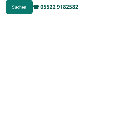
☎
05522 9182582
Suchen