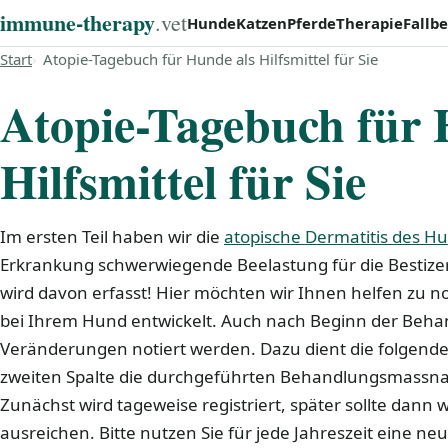
immune‑therapy
.vet
Hunde
Katzen
Pferde
Therapie
Fallbe
Start
Atopie-Tagebuch für Hunde als Hilfsmittel für Sie
Atopie-Tagebuch für 
Hilfsmittel für Sie
Im ersten Teil haben wir die
atopische Dermatitis des H
Erkrankung schwerwiegende Beelastung für die Bestizer
wird davon erfasst! Hier möchten wir Ihnen helfen zu not
bei Ihrem Hund entwickelt. Auch nach Beginn der Behan
Veränderungen notiert werden. Dazu dient die folgende Ta
zweiten Spalte die durchgeführten Behandlungsmassn
Zunächst wird tageweise registriert, später sollte dan
ausreichen. Bitte nutzen Sie für jede Jahreszeit eine neue