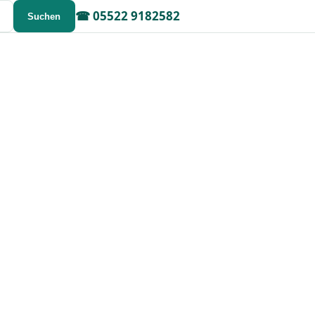
☎
05522 9182582
Suchen