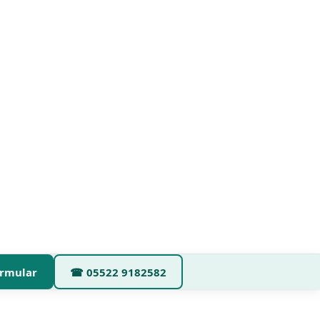
rmular
☎
05522 9182582