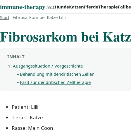
immune‑therapy
.vet
Hunde
Katzen
Pferde
Therapie
Fallbe
Start
Fibrosarkom bei Katze Lilli
Fibrosarkom bei Katze
INHALT
Ausgangssituation / Vorgeschichte
Behandlung mit dendritischen Zellen
Fazit zur dendritischen Zelltherapie
Patient: Lilli
Tierart: Katze
Rasse: Main Coon