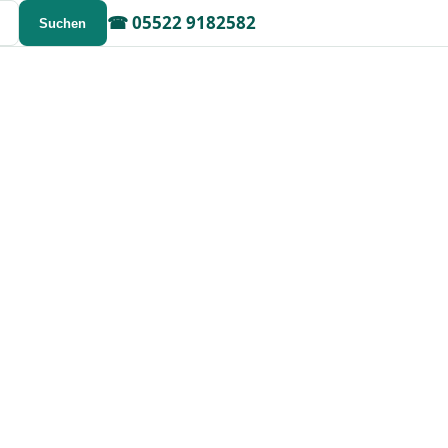
☎
05522 9182582
Suchen