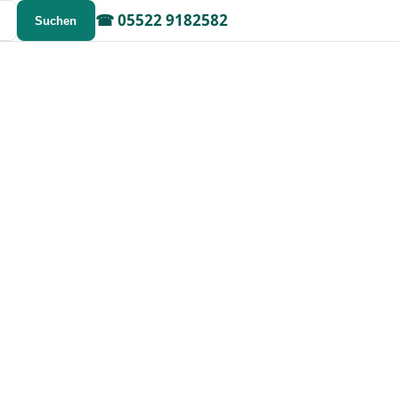
☎
05522 9182582
Suchen