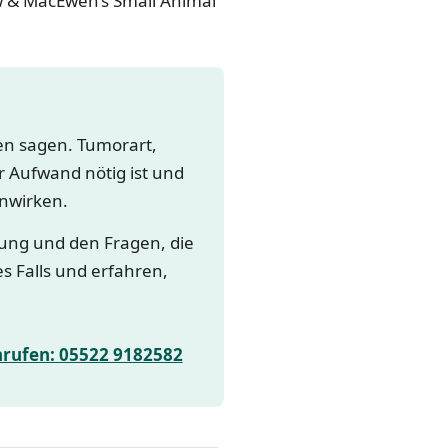
ow & MacEwen’s Small Animal
gen sagen. Tumorart,
 Aufwand nötig ist und
nwirken.
lung und den Fragen, die
es Falls und erfahren,
nrufen: 05522 9182582