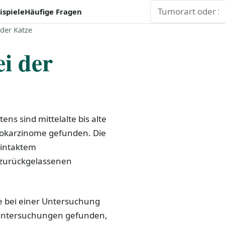
Suchen
ispiele
Häufige Fragen
der Katze
i der
ns sind mittelalte bis alte
nokarzinome gefunden. Die
 intaktem
 zurückgelassenen
e bei einer Untersuchung
euntersuchungen gefunden,