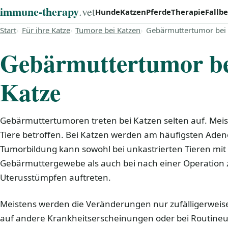
immune‑therapy
.vet
Hunde
Katzen
Pferde
Therapie
Fallbe
Start
Für ihre Katze
Tumore bei Katzen
Gebärmuttertumor bei 
Gebärmuttertumor be
Katze
Gebärmuttertumoren treten bei Katzen selten auf. Meiste
Tiere betroffen. Bei Katzen werden am häufigsten Ade
Tumorbildung kann sowohl bei unkastrierten Tieren mit
Gebärmuttergewebe als auch bei nach einer Operation
Uterusstümpfen auftreten.
Meistens werden die Veränderungen nur zufälligerweis
auf andere Krankheitserscheinungen oder bei Routin