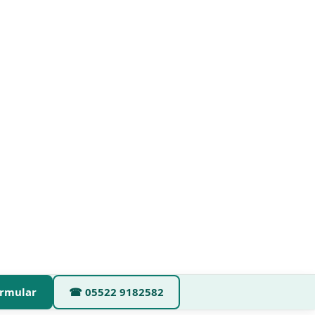
rmular
☎
05522 9182582