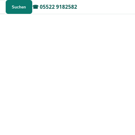
☎
05522 9182582
Suchen