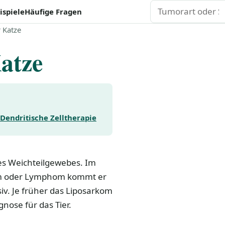
Suchen
ispiele
Häufige Fragen
 Katze
atze
Dendritische Zelltherapie
des Weichteilgewebes. Im
om oder Lymphom kommt er
siv. Je früher das Liposarkom
gnose für das Tier.