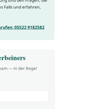
lung und den Fragen, die
es Falls und erfahren,
nrufen: 05522 9182582
erbeiners
Team — in der Regel