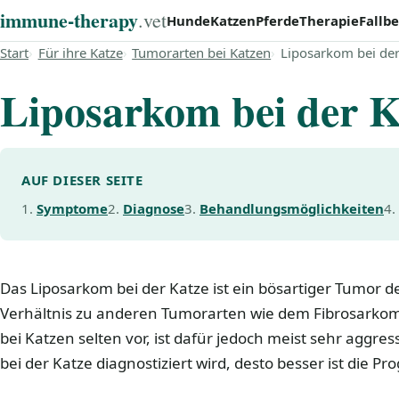
immune‑therapy
.vet
Hunde
Katzen
Pferde
Therapie
Fallbe
Start
Für ihre Katze
Tumorarten bei Katzen
Liposarkom bei der
Liposarkom bei der K
AUF DIESER SEITE
Symptome
Diagnose
Behandlungsmöglichkeiten
Das Liposarkom bei der Katze ist ein bösartiger Tumor 
Verhältnis zu anderen Tumorarten wie dem Fibrosark
bei Katzen selten vor, ist dafür jedoch meist sehr aggres
bei der Katze diagnostiziert wird, desto besser ist die Pro