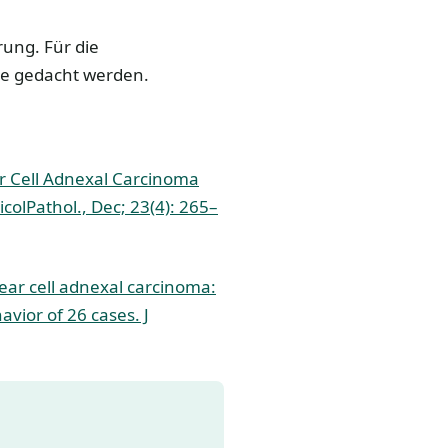
ung. Für die
ie gedacht werden.
r Cell Adnexal Carcinoma
icolPathol
., Dec; 23(4): 265–
ear cell adnexal carcinoma:
vior of 26 cases. J