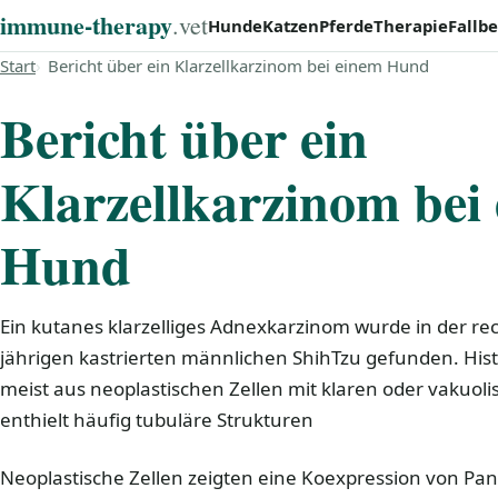
immune‑therapy
.vet
Hunde
Katzen
Pferde
Therapie
Fallbe
Start
Bericht über ein Klarzellkarzinom bei einem Hund
Bericht über ein
Klarzellkarzinom bei
Hund
Ein kutanes klarzelliges Adnexkarzinom wurde in der rec
jährigen kastrierten männlichen ShihTzu gefunden. His
meist aus neoplastischen Zellen mit klaren oder vakuol
enthielt häufig tubuläre Strukturen
Neoplastische Zellen zeigten eine Koexpression von Pan