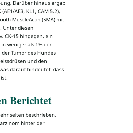
bung. Darüber hinaus ergab
 (AE1/AE3, KL1, CAM 5.2),
mooth MuscleActin (SMA) mit
n. Unter diesen
v. CK-15 hingegen, ein
 in weniger als 1% der
te der Tumor des Hundes
weissdrüsen und den
was darauf hindeutet, dass
ist.
n Berichtet
sehr selten beschrieben.
karzinom hinter der