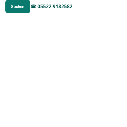
☎
05522 9182582
Suchen