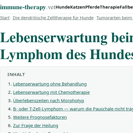
immune‑therapy
.vet
Hunde
Katzen
Pferde
Therapie
Fallbe
Start
Die dendritische Zelltherapie für Hunde
Tumorarten beim
Lebenserwartung be
Lymphom des Hunde
INHALT
Lebenserwartung ohne Behandlung
Lebenserwartung mit Chemotherapie
Überlebenszeiten nach Morphotyp
B- oder T-Zell-Lymphom — warum die Pauschale nicht trä
Weitere Prognosefaktoren
Zur Frage der Heilung