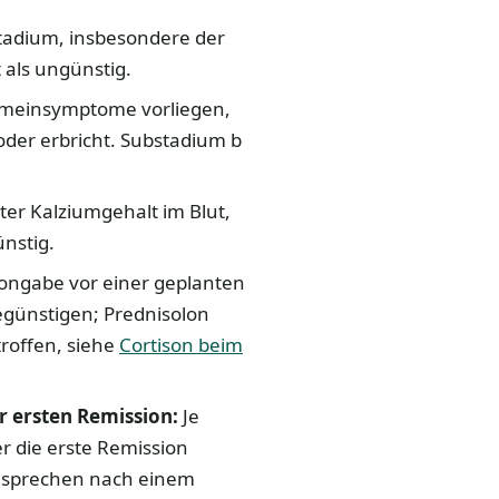
Stadium, insbesondere der
 als ungünstig.
gemeinsymptome vorliegen,
 oder erbricht. Substadium b
er Kalziumgehalt im Blut,
nstig.
isongabe vor einer geplanten
günstigen; Prednisolon
troffen, siehe
Cortison beim
r ersten Remission:
Je
r die erste Remission
 Ansprechen nach einem