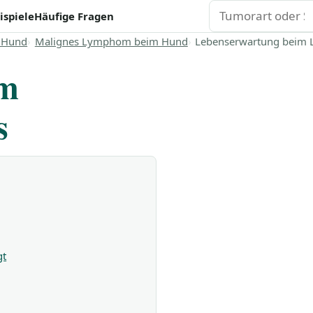
Suchen
ispiele
Häufige Fragen
 Hund
Malignes Lymphom beim Hund
Lebenserwartung beim
im
s
gt