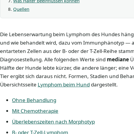
Was Halter beeinflussen können
Quellen
Die Lebenserwartung beim Lymphom des Hundes hängt 
und wie behandelt wird, dazu vom Immunphänotyp — al
entarteten Zellen aus der B- oder der T-Zell-Reihe st
Diagnosestellung. Alle folgenden Werte sind
mediane
Üb
Hälfte der Hunde lebte kürzer, die andere länger; eine 
Tier ergibt sich daraus nicht. Formen, Stadien und Beha
Übersichtsseite
Lymphom beim Hund
dargestellt.
Ohne Behandlung
Mit Chemotherapie
Überlebenszeiten nach Morphotyp
B- oder T-Zell-Lymphom