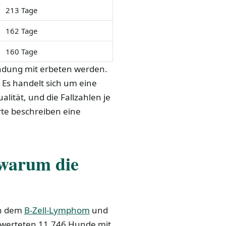
213 Tage
162 Tage
160 Tage
undung mit erbeten werden.
 Es handelt sich um eine
lität, und die Fallzahlen je
te beschreiben eine
warum die
en dem
B-Zell-Lymphom
und
) werteten 11.746 Hunde mit