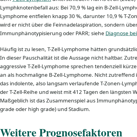
Lymphknotenbefall aus: Bei 70,9 % lag ein B-Zell-Lymphom
Lymphome entfielen knapp 30 %, darunter 10,9 % T-Z
wird er nicht über die Feinnadelaspiration, sondern übe
Immunphänotypisierung oder PARR; siehe
Diagnose b
Häufig ist zu lesen, T-Zell-Lymphome hätten grundsätzli
In dieser Pauschalität ist die Aussage nicht haltbar. Zutr
aggressive T-Zell-Lymphome sprechen tendenziell kürz
an als hochmaligne B-Zell-Lymphome. Nicht zutreffend 
das indolente, also langsam verlaufende T-Zonen-Lym
der T-Zell-Reihe und weist mit 412 Tagen den längsten We
Maßgeblich ist das Zusammenspiel aus Immunphänotyp,
grade oder high grade) und Stadium.
Weitere Prognosefaktoren