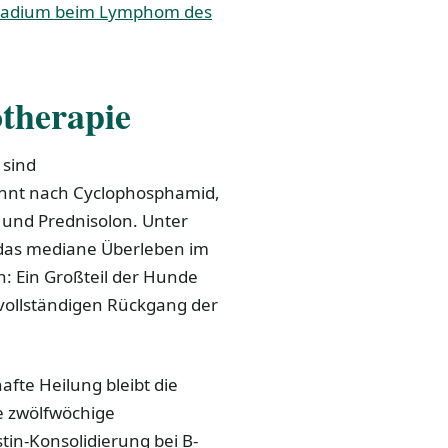
tadium beim Lymphom des
therapie
 sind
nnt nach Cyclophosphamid,
) und Prednisolon. Unter
 das mediane Überleben im
h: Ein Großteil der Hunde
 vollständigen Rückgang der
afte Heilung bleibt die
e zwölfwöchige
n-Konsolidierung bei B-