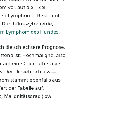
 vor, auf die T-Zell-
onen-Lymphome. Bestimmt
r Durchflusszytometrie,
eim Lymphom des Hundes
.
ch die schlechtere Prognose.
effend ist: Hochmaligne, also
er auf eine Chemotherapie
ist der Umkehrschluss —
phom stammt ebenfalls aus
rt der Tabelle auf.
 Malignitätsgrad (low