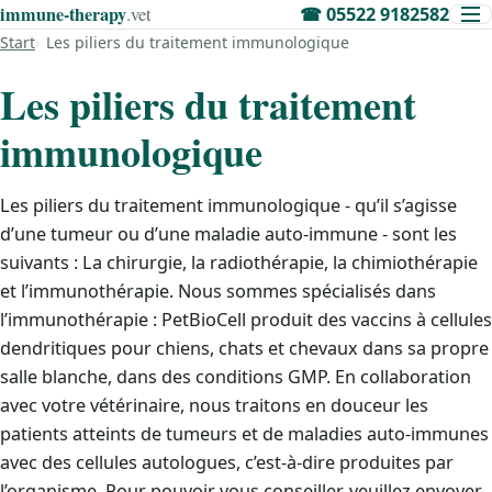
immune‑therapy
.vet
☎
05522 9182582
Start
Les piliers du traitement immunologique
Les piliers du traitement
immunologique
Les piliers du traitement immunologique - qu’il s’agisse
d’une tumeur ou d’une maladie auto-immune - sont les
suivants : La chirurgie, la radiothérapie, la chimiothérapie
et l’immunothérapie. Nous sommes spécialisés dans
l’immunothérapie : PetBioCell produit des vaccins à cellules
dendritiques pour chiens, chats et chevaux dans sa propre
salle blanche, dans des conditions GMP. En collaboration
avec votre vétérinaire, nous traitons en douceur les
patients atteints de tumeurs et de maladies auto-immunes
avec des cellules autologues, c’est-à-dire produites par
l’organisme. Pour pouvoir vous conseiller, veuillez envoyer