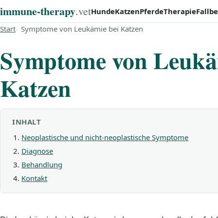
immune‑therapy
.vet
Hunde
Katzen
Pferde
Therapie
Fallbe
Start
Symptome von Leukämie bei Katzen
Symptome von Leukä
Katzen
INHALT
Neoplastische und nicht-neoplastische Symptome
Diagnose
Behandlung
Kontakt