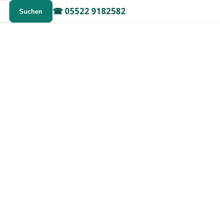
☎
05522 9182582
Suchen