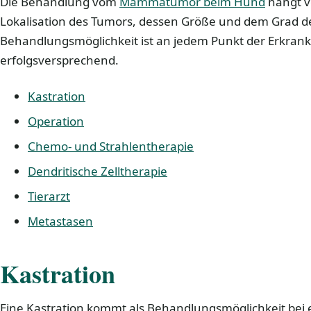
Die Behandlung vom
Mammatumor beim Hund
hängt v
Lokalisation des Tumors, dessen Größe und dem Grad de
Behandlungsmöglichkeit ist an jedem Punkt der Erkrank
erfolgsversprechend.
Kastration
Operation
Chemo- und Strahlentherapie
Dendritische Zelltherapie
Tierarzt
Metastasen
Kastration
Eine Kastration kommt als Behandlungsmöglichkeit b