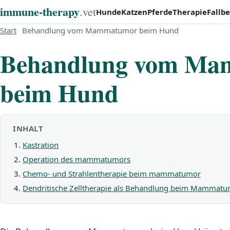
immune‑therapy
.vet
Hunde
Katzen
Pferde
Therapie
Fallbe
Start
Behandlung vom Mammatumor beim Hund
Behandlung vom M
beim Hund
INHALT
Kastration
Operation des mammatumors
Chemo- und Strahlentherapie beim mammatumor
Dendritische Zelltherapie als Behandlung beim Mammat