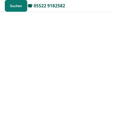
☎
05522 9182582
Suchen