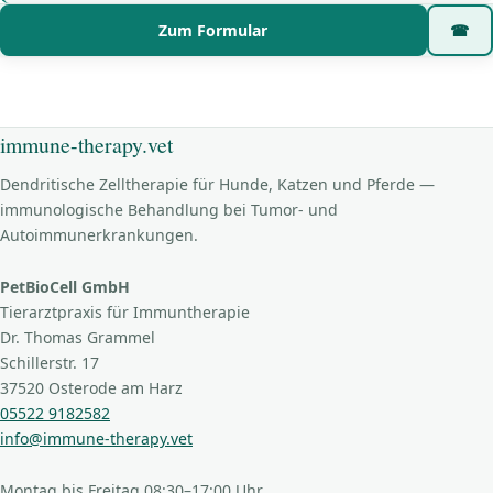
Zum Formular
☎
immune-therapy.vet
Dendritische Zelltherapie für Hunde, Katzen und Pferde —
immunologische Behandlung bei Tumor- und
Autoimmunerkrankungen.
PetBioCell GmbH
Tierarztpraxis für Immuntherapie
Dr. Thomas Grammel
Schillerstr. 17
37520 Osterode am Harz
05522 9182582
info@immune-therapy.vet
Montag bis Freitag 08:30–17:00 Uhr