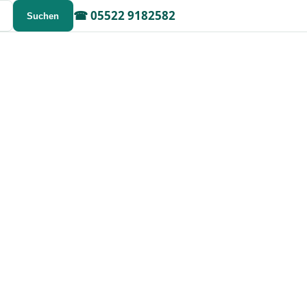
☎
05522 9182582
Suchen