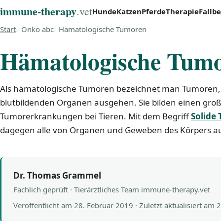
immune‑therapy
.vet
Hunde
Katzen
Pferde
Therapie
Fallbe
Start
Onko abc
Hämatologische Tumoren
Hämatologische Tum
Als hämatologische Tumoren bezeichnet man Tumoren, d
blutbildenden Organen ausgehen. Sie bilden einen groß
Tumorerkrankungen bei Tieren. Mit dem Begriff
Solide
dagegen alle von Organen und Geweben des Körpers 
Dr. Thomas Grammel
Fachlich geprüft · Tierärztliches Team immune-therapy.vet
Veröffentlicht am
28. Februar 2019
· Zuletzt aktualisiert am
2