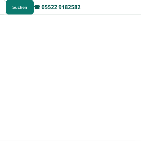
☎
05522 9182582
Suchen