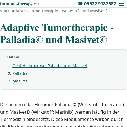
immune‑therapy
.vet
☎
05522 9182582
Start
Adaptive Tumortherapie - Palladia© und Masivet©
Adaptive Tumortherapie -
Palladia© und Masivet©
INHALT
C-kit Hemmer wie Palladia und Masivet
Palladia
Masivet
Die beiden c-kit-Hemmer Palladia © (Wirkstoff: Toceranib)
und Masivet© (Wirkstoff: Masinib) werden häufig in der
Tiermedizin eingesetzt. Diese Medikamente wirken durch
die Blockierung von Enzymen, die bei der Entstehung, der