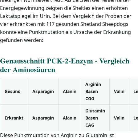
niedrigen Normalwert fest. Als Zeichen der fehlerhaften
Energiegewinnung zeigten die Shelties einen erhöhten
Laktatspiegel im Urin. Bei dem Vergleich der Proben der
vier erkrankten mit 117 gesunden Shetland Sheepdogs
konnte eine Punktmutation als Ursache der Erkrankung
gefunden werden:
Genausschnitt PCK-2-Enzym - Vergleich
der Aminosäuren
Arginin
Gesund
Asparagin
Alanin
Basen
Valin
Le
CGG
Glutamin
Erkrankt
Asparagin
Alanin
Basen
Valin
Le
CAG
Diese Punktmutation von Arginin zu Glutamin ist