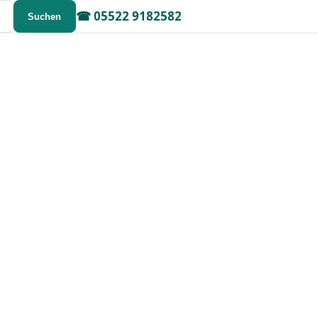
☎
05522 9182582
Suchen