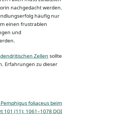
porin nachgedacht werden.
andlungserfolg häufig nur
 um einen frustrablen
ungen und
werden.
n
dendritischen Zellen
sollte
n. Erfahrungen zu dieser
 Pemphigus foliaceus beim
rzt 101 (11): 1061–1078 DOI