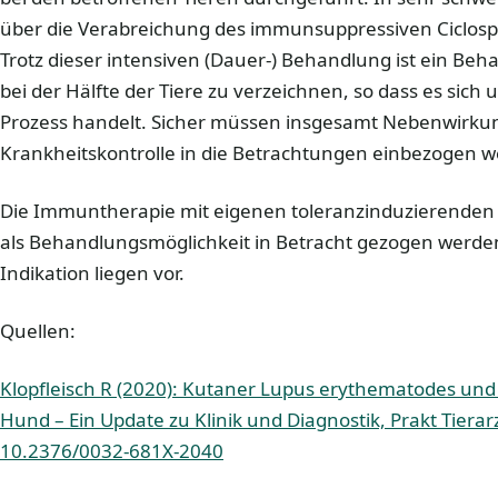
über die Verabreichung des immunsuppressiven Ciclos
Trotz dieser intensiven (Dauer-) Behandlung ist ein Beh
bei der Hälfte der Tiere zu verzeichnen, so dass es sich
Prozess handelt. Sicher müssen insgesamt Nebenwirk
Krankheitskontrolle in die Betrachtungen einbezogen 
Die Immuntherapie mit eigenen toleranzinduzierende
als Behandlungsmöglichkeit in Betracht gezogen werde
Indikation liegen vor.
Quellen:
Klopfleisch R (2020): Kutaner Lupus erythematodes und
Hund – Ein Update zu Klinik und Diagnostik, Prakt Tiera
10.2376/0032-681X-2040