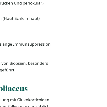
ücken und periokulär),
 (Haut-Schleimhaut)
enslange Immunsuppression
g von Biopsien, besonders
geführt.
liaceus
lung mit Glukokorticoiden
ren Fällen muss zusätzlich