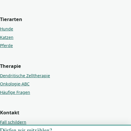
Tierarten
Hunde
Katzen
Pferde
Therapie
Dendritische Zelltherapie
Onkologie-ABC
Häufige Fragen
Kontakt
Fall schildern
Dürfen wir mitzählen?
Kontakt