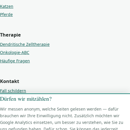
Katzen
Pferde
Therapie
Dendritische Zelltherapie
Onkologie-ABC
Häufige Fragen
Kontakt
Fall schildern
Dürfen wir mitzählen?
Kontakt
Impressum
Wir messen anonym, welche Seiten gelesen werden — dafür
Datenschutz
brauchen wir Ihre Einwilligung nicht. Zusätzlich möchten wir
Google Analytics einsetzen, um besser zu verstehen, wie Sie zu
Cookie-Einstellungen
uns gefunden haben. Dafür schon. Sie können das jederzeit