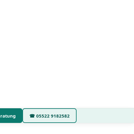
eratung
☎
05522 9182582