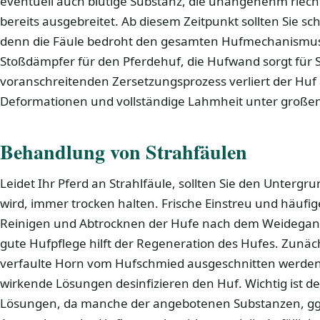
eventuell auch blutige Substanz, die unangenehm riecht,
bereits ausgebreitet. Ab diesem Zeitpunkt sollten Sie sc
denn die Fäule bedroht den gesamten Hufmechanismus. 
Stoßdämpfer für den Pferdehuf, die Hufwand sorgt für St
voranschreitenden Zersetzungsprozess verliert der Huf 
Deformationen und vollständige Lahmheit unter großen
Behandlung von Strahfäulen
Leidet Ihr Pferd an Strahlfäule, sollten Sie den Untergr
wird, immer trocken halten. Frische Einstreu und häufig
Reinigen und Abtrocknen der Hufe nach dem Weidegan
gute Hufpflege hilft der Regeneration des Hufes. Zunäc
verfaulte Horn vom Hufschmied ausgeschnitten werden. S
wirkende Lösungen desinfizieren den Huf. Wichtig ist der
Lösungen, da manche der angebotenen Substanzen, ggf.