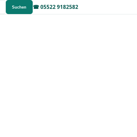
☎
05522 9182582
Suchen