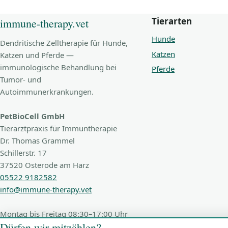
Tierarten
immune-therapy.vet
Hunde
Dendritische Zelltherapie für Hunde,
Katzen
Katzen und Pferde —
immunologische Behandlung bei
Pferde
Tumor- und
Autoimmunerkrankungen.
PetBioCell GmbH
Tierarztpraxis für Immuntherapie
Dr. Thomas Grammel
Schillerstr. 17
37520 Osterode am Harz
05522 9182582
info@immune-therapy.vet
Montag bis Freitag 08:30–17:00 Uhr
Dürfen wir mitzählen?