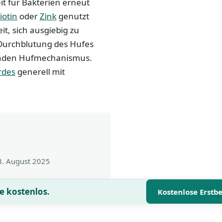
t für Bakterien erneut
iotin
oder
Zink
genutzt
t, sich ausgiebig zu
Durchblutung des Hufes
sunden Hufmechanismus.
rdes
generell mit
3. August 2025
e kostenlos.
Kostenlose Erstb