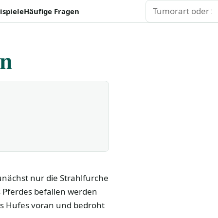
Suchen
ispiele
Häufige Fragen
en
zunächst nur die Strahlfurche
 Pferdes befallen werden
es Hufes voran und bedroht