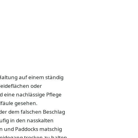
 Haltung auf einem ständig
Weideflächen oder
eine nachlässige Pflege
lfäule gesehen.
oder dem falschen Beschlag
äufig in den nasskalten
en und Paddocks matschig
Weidegang trocken zu halten.