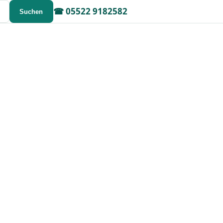
☎
05522 9182582
Suchen