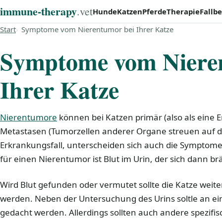
immune‑therapy
.vet
Hunde
Katzen
Pferde
Therapie
Fallbe
Start
Symptome vom Nierentumor bei Ihrer Katze
Symptome vom Niere
Ihrer Katze
Nierentumore
können bei Katzen primär (also als eine E
Metastasen (Tumorzellen anderer Organe streuen auf di
Erkrankungsfall, unterscheiden sich auch die Symptome
für einen Nierentumor ist Blut im Urin, der sich dann brä
Wird Blut gefunden oder vermutet sollte die Katze wei
werden. Neben der Untersuchung des Urins soltle an ei
gedacht werden. Allerdings sollten auch andere spezifi