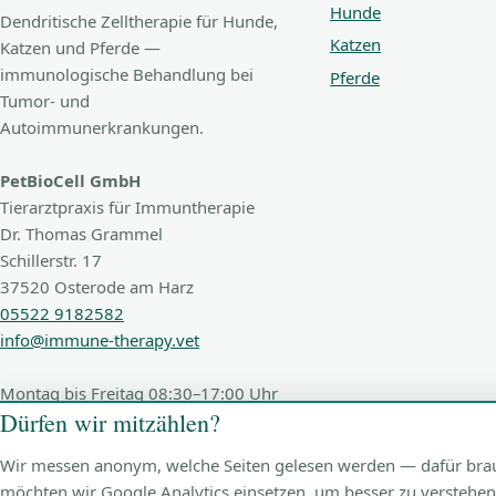
Hunde
Dendritische Zelltherapie für Hunde,
Katzen
Katzen und Pferde —
immunologische Behandlung bei
Pferde
Tumor- und
Autoimmunerkrankungen.
PetBioCell GmbH
Tierarztpraxis für Immuntherapie
Dr. Thomas Grammel
Schillerstr. 17
37520 Osterode am Harz
05522 9182582
info@immune-therapy.vet
Montag bis Freitag 08:30–17:00 Uhr
Dürfen wir mitzählen?
Wir messen anonym, welche Seiten gelesen werden — dafür brauch
möchten wir Google Analytics einsetzen, um besser zu verstehen