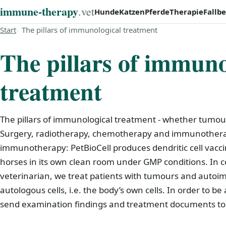
immune‑therapy
.vet
Hunde
Katzen
Pferde
Therapie
Fallbe
Start
The pillars of immunological treatment
The pillars of immuno
treatment
The pillars of immunological treatment - whether tumou
Surgery, radiotherapy, chemotherapy and immunotherap
immunotherapy: PetBioCell produces dendritic cell vacci
horses in its own clean room under GMP conditions. In 
veterinarian, we treat patients with tumours and autoi
autologous cells, i.e. the body’s own cells. In order to be
send examination findings and treatment documents t