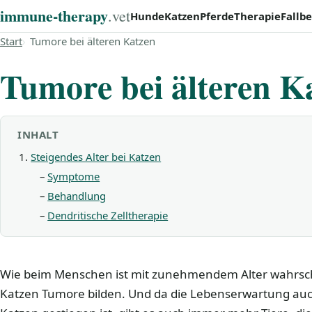
immune‑therapy
.vet
Hunde
Katzen
Pferde
Therapie
Fallbe
Start
Tumore bei älteren Katzen
Tumore bei älteren K
INHALT
Steigendes Alter bei Katzen
Symptome
Behandlung
Dendritische Zelltherapie
Wie beim Menschen ist mit zunehmendem Alter wahrschei
Katzen Tumore bilden. Und da die Lebenserwartung auch