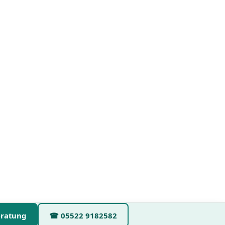
eratung
☎
05522 9182582