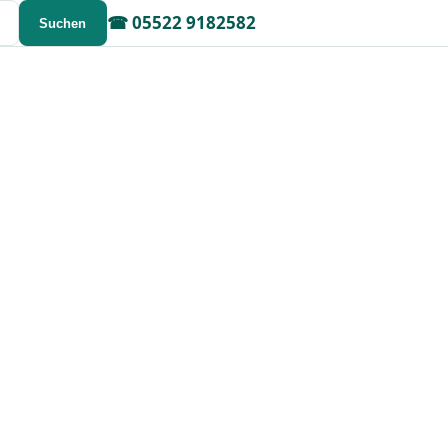
☎
05522 9182582
Suchen