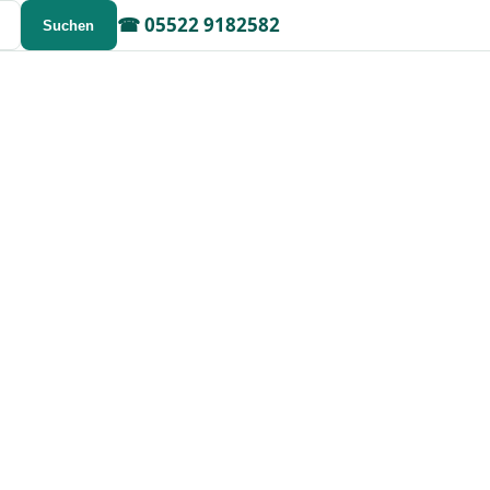
☎
05522 9182582
Suchen