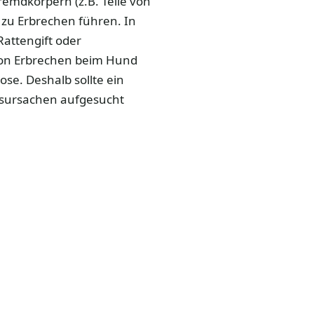
remdkörpern (z.B. Teile von
zu Erbrechen führen. In
Rattengift oder
von Erbrechen beim Hund
se. Deshalb sollte ein
tsursachen aufgesucht