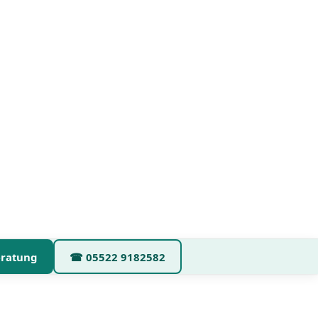
eratung
☎
05522 9182582