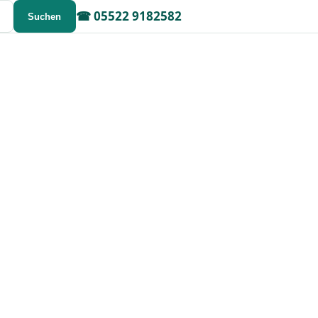
☎
05522 9182582
Suchen