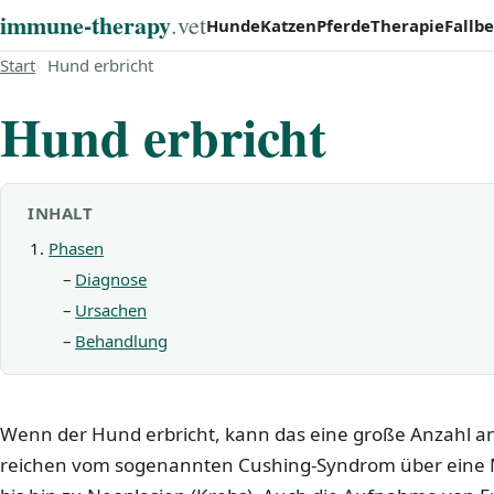
immune‑therapy
.vet
Hunde
Katzen
Pferde
Therapie
Fallbe
Start
Hund erbricht
Hund erbricht
INHALT
Phasen
Diagnose
Ursachen
Behandlung
Wenn der Hund erbricht, kann das eine große Anzahl a
reichen vom sogenannten Cushing-Syndrom über eine