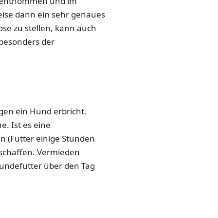
t entnommen und im
weise dann ein sehr genaues
ose zu stellen, kann auch
besonders der
gen ein Hund erbricht.
. Ist es eine
(Futter einige Stunden
 schaffen. Vermieden
Hundefutter über den Tag