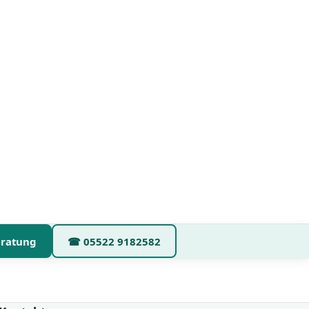
eratung
☎
05522 9182582