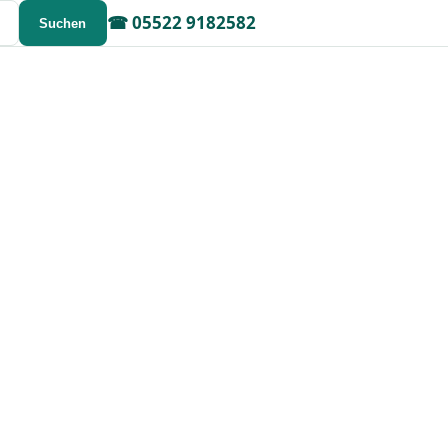
☎
05522 9182582
Suchen