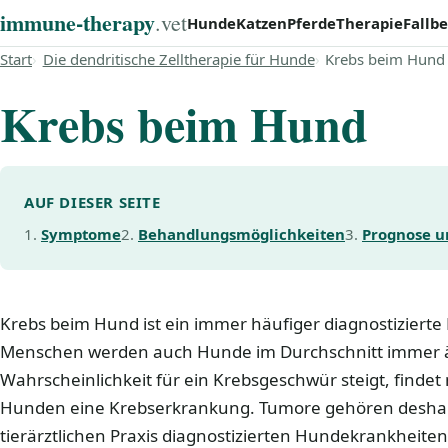
immune‑therapy
.vet
Hunde
Katzen
Pferde
Therapie
Fallbe
Start
Die dendritische Zelltherapie für Hunde
Krebs beim Hund
Krebs beim Hund
AUF DIESER SEITE
Symptome
Behandlungsmöglichkeiten
Prognose u
Krebs beim Hund ist ein immer häufiger diagnostiziert
Menschen werden auch Hunde im Durchschnitt immer ält
Wahrscheinlichkeit für ein Krebsgeschwür steigt, find
Hunden eine Krebserkrankung. Tumore gehören deshalb
tierärztlichen Praxis diagnostizierten Hundekrankheite