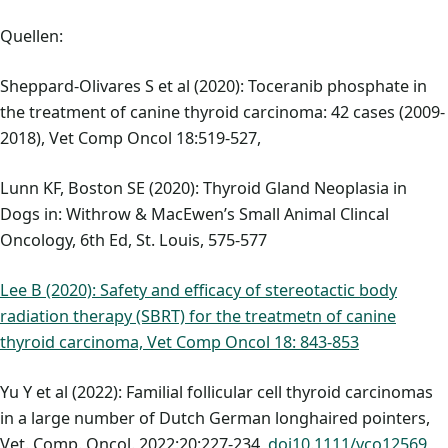
Quellen:
Sheppard-Olivares S et al (2020): Toceranib phosphate in
the treatment of canine thyroid carcinoma: 42 cases (2009-
2018), Vet Comp Oncol 18:519-527,
Lunn KF, Boston SE (2020): Thyroid Gland Neoplasia in
Dogs in: Withrow & MacEwen’s Small Animal Clincal
Oncology, 6th Ed, St. Louis, 575-577
Lee B (2020): Safety and efficacy of stereotactic body
radiation therapy (SBRT) for the treatmetn of canine
thyroid carcinoma, Vet Comp Oncol 18: 843-853
Yu Y et al (2022): Familial follicular cell thyroid carcinomas
in a large number of Dutch German longhaired pointers,
Vet. Comp. Oncol. 2022:20:227-234,
doi10.1111/vco12569