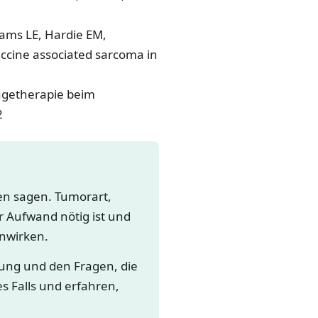
iams LE, Hardie EM,
accine associated sarcoma in
tagetherapie beim
2
gen sagen. Tumorart,
 Aufwand nötig ist und
nwirken.
lung und den Fragen, die
es Falls und erfahren,