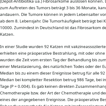
(Depot-Antibiotika ua.) Fibrosarkome auslösen können. Di
zum Auftreten des Tumors beträgt 3 bis 36 Monate, kan
andauern. Die Tumore können in jedem Lebensalter v
ab dem 8. Lebensjahr. Die Tumorhäufigkeit beträgt bei K
10000. Zumindest in Deutschland ist das Fibrosarkom d
Katzen.
In einer Studie wurden 92 Katzen mit vakzineassoziiert
erhielten eine präoperative Bestrahlung, mit oder ohn
wurden die Zeit vom ersten Tag der Behandlung bis zum 
einer Metastasierung, des natürlichen Todes oder der E
Median bis zu einem dieser Ereignisse betrug für alle 9
Median bei kompletter Resektion betrug 986 Tage, bei i
Tage (P = 0.004). Es gab keinen direkten Zusammenhan
Chemotherapie bzw. der Art der Chemotherapie und der 
eines der angegebenen Ereignisse. Die präoperative Best