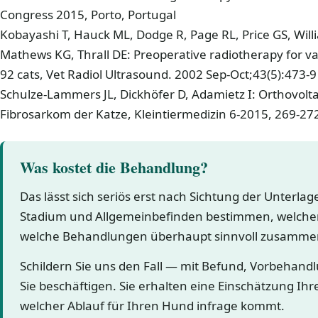
Congress 2015, Porto, Portugal
Kobayashi T, Hauck ML, Dodge R, Page RL, Price GS, Will
Mathews KG, Thrall DE: Preoperative radiotherapy for v
92 cats, Vet Radiol Ultrasound. 2002 Sep-Oct;43(5):473-9
Schulze-Lammers JL, Dickhöfer D, Adamietz I: Orthovol
Fibrosarkom der Katze, Kleintiermedizin 6-2015, 269-27
Was kostet die Behandlung?
Das lässt sich seriös erst nach Sichtung der Unterla
Stadium und Allgemeinbefinden bestimmen, welcher
welche Behandlungen überhaupt sinnvoll zusamme
Schildern Sie uns den Fall — mit Befund, Vorbehand
Sie beschäftigen. Sie erhalten eine Einschätzung Ihr
welcher Ablauf für Ihren Hund infrage kommt.