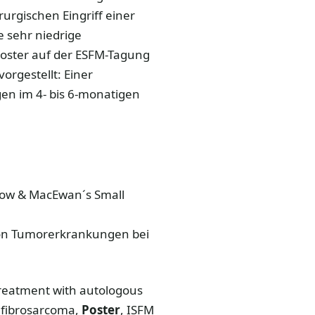
rurgischen Eingriff einer
 sehr niedrige
oster auf der ESFM-Tagung
orgestellt: Einer
n im 4- bis 6-monatigen
hrow & MacEwan´s Small
 von Tumorerkrankungen bei
 treatment with autologous
h fibrosarcoma,
Poster
, ISFM