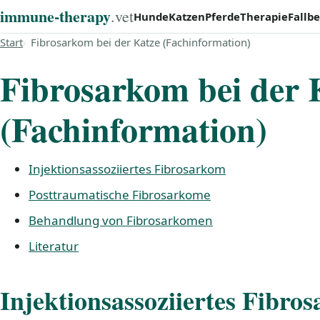
immune‑therapy
.vet
Hunde
Katzen
Pferde
Therapie
Fallbe
Start
Fibrosarkom bei der Katze (Fachinformation)
Fibrosarkom bei der 
(Fachinformation)
Injektionsassoziiertes Fibrosarkom
Posttraumatische Fibrosarkome
Behandlung von Fibrosarkomen
Literatur
Injektionsassoziiertes Fibro