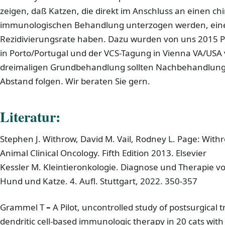
zeigen, daß Katzen, die direkt im Anschluss an einen chi
immunologischen Behandlung unterzogen werden, eine
Rezidivierungsrate haben. Dazu wurden von uns 2015 P
in Porto/Portugal und der VCS-Tagung in Vienna VA/USA v
dreimaligen Grundbehandlung sollten Nachbehandlunge
Abstand folgen. Wir beraten Sie gern.
Literatur:
Stephen J. Withrow, David M. Vail, Rodney L. Page: Wit
Animal Clinical Oncology. Fifth Edition 2013. Elsevier
Kessler M. Kleintieronkologie. Diagnose und Therapie
Hund und Katze. 4. Aufl. Stuttgart, 2022. 350-357
Grammel T
–
A Pilot, uncontrolled study of postsurgical
dendritic cell-based immunologic therapy in 20 cats wit