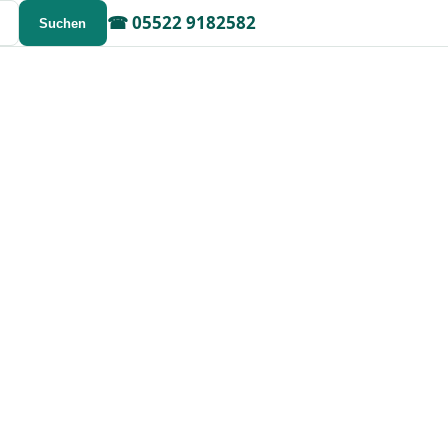
☎
05522 9182582
Suchen