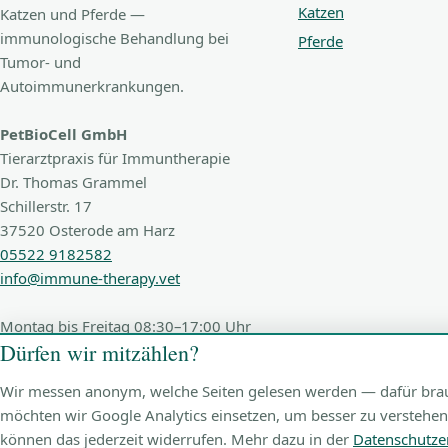
Katzen
Katzen und Pferde —
immunologische Behandlung bei
Pferde
Tumor- und
Autoimmunerkrankungen.
PetBioCell GmbH
Tierarztpraxis für Immuntherapie
Dr. Thomas Grammel
Schillerstr. 17
37520 Osterode am Harz
05522 9182582
info@immune-therapy.vet
Montag bis Freitag 08:30–17:00 Uhr
Dürfen wir mitzählen?
Wir messen anonym, welche Seiten gelesen werden — dafür brauch
möchten wir Google Analytics einsetzen, um besser zu verstehen
© 2026 PetBioCell GmbH
können das jederzeit widerrufen. Mehr dazu in der
Datenschutze