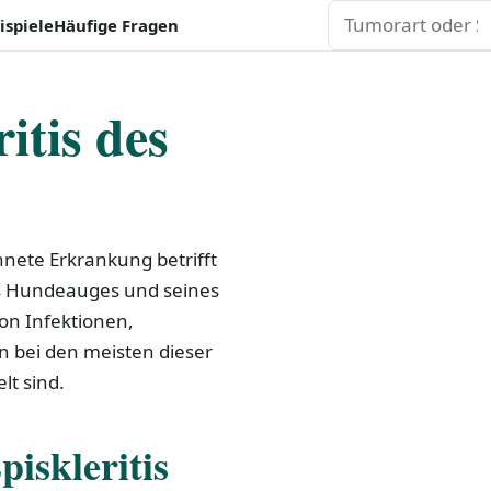
Suchen
ispiele
Häufige Fragen
itis des
hnete Erkrankung betrifft
s Hundeauges und seines
n Infektionen,
 bei den meisten dieser
lt sind.
iskleritis