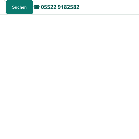
☎
05522 9182582
Suchen