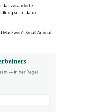
n das veränderte
dlung sollte dann
and MacEwen’s Small Animal
erbeiners
Team — in der Regel