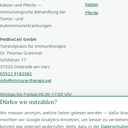
Katzen
Katzen und Pferde —
immunologische Behandlung bei
Pferde
Tumor- und
Autoimmunerkrankungen.
PetBioCell GmbH
Tierarztpraxis für Immuntherapie
Dr. Thomas Grammel
Schillerstr. 17
37520 Osterode am Harz
05522 9182582
info@immune-therapy.vet
Montag bis Freitag 08:30–17:00 Uhr
Dürfen wir mitzählen?
Wir messen anonym, welche Seiten gelesen werden — dafür brauch
möchten wir Google Analytics einsetzen, um besser zu verstehen
können das jederzeit widerrufen. Mehr dazu in der
Datenschutze
© 2026 PetBioCell GmbH