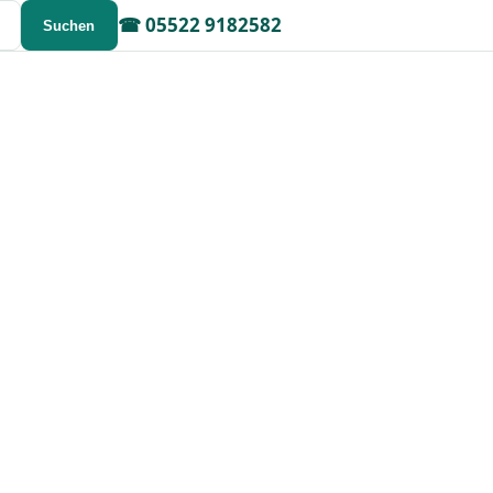
☎
05522 9182582
Suchen