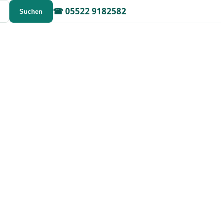
☎
05522 9182582
Suchen