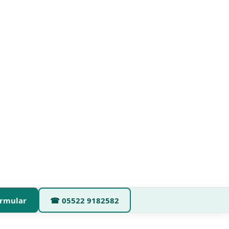
rmular
☎
05522 9182582